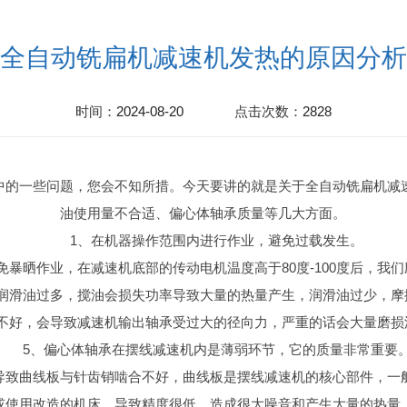
全自动铣扁机减速机发热的原因分析
时间：
2024-08-20
点击次数：
2828
中的一些问题，您会不知所措。今天要讲的就是关于全自动铣扁机减
油使用量不合适、偏心体轴承质量等几大方面。
1、在机器操作范围内进行作业，避免过载发生。
晒作业，在减速机底部的传动电机温度高于80度-100度后，我
滑油过多，搅油会损失功率导致大量的热量产生，润滑油过少，摩
好，会导致减速机输出轴承受过大的径向力，严重的话会大量磨损
5、偏心体轴承在摆线减速机内是薄弱环节，它的质量非常重要
致曲线板与针齿销啮合不好，曲线板是摆线减速机的核心部件，一般
或使用改造的机床，导致精度很低，造成很大噪音和产生大量的热量